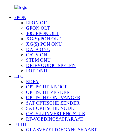
xPON
EPON OLT
GPON OLT
10G EPON OLT
XG(S)-PON OLT
XG(S)-PON ONU
DATA ONU
CATV ONU
STEM ONU
DRIEVOUDIG SPELEN
POE ONU
HFC
EDFA
OPTISCHE KNOOP
OPTISCHE ZENDER
OPTISCHE ONTVANGER
SAT OPTISCHE ZENDER
SAT OPTISCHE NODE
CATV-LIJNVERLENGSTUK
RF-VOEDINGSAPPARAAT
FTTH
GLASVEZELTOEGANGSKAART