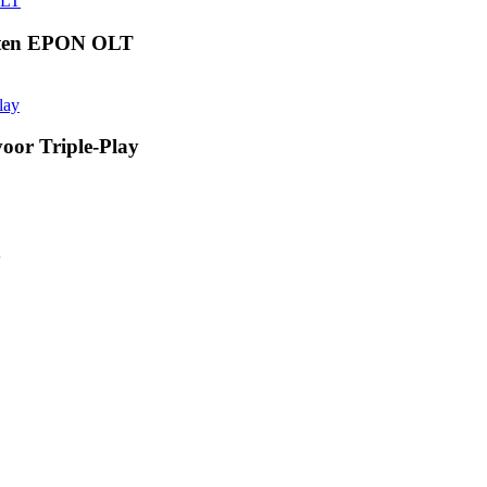
ten EPON OLT
or Triple-Play
n