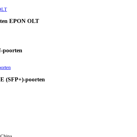
rten EPON OLT
-poorten
E (SFP+)-poorten
 China