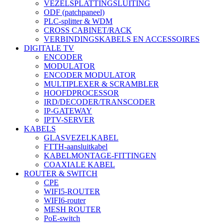
VEZELSPLATTINGSLUITING
ODF (patchpaneel)
PLC-splitter & WDM
CROSS CABINET/RACK
VERBINDINGSKABELS EN ACCESSOIRES
DIGITALE TV
ENCODER
MODULATOR
ENCODER MODULATOR
MULTIPLEXER & SCRAMBLER
HOOFDPROCESSOR
IRD/DECODER/TRANSCODER
IP-GATEWAY
IPTV-SERVER
KABELS
GLASVEZELKABEL
FTTH-aansluitkabel
KABELMONTAGE-FITTINGEN
COAXIALE KABEL
ROUTER & SWITCH
CPE
WIFI5-ROUTER
WIFI6-router
MESH ROUTER
PoE-switch