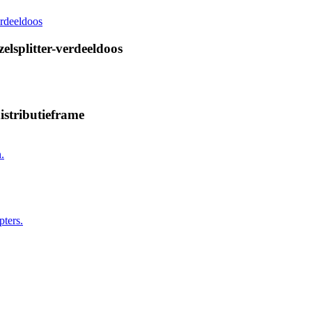
lsplitter-verdeeldoos
stributieframe